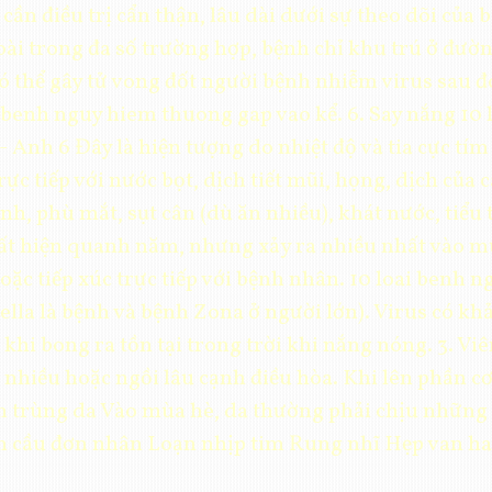
cần điều trị cẩn thận, lâu dài dưới sự theo dõi của 
ài trong đa số trường hợp, bệnh chỉ khu trú ở đường
có thể gây tử vong đốt người bệnh nhiễm virus sau 
ai benh nguy hiem thuong gap vao kể. 6. Say nắng 10
Anh 6 Đây là hiện tượng do nhiệt độ và tia cực tím 
rực tiếp với nước bọt, dịch tiết mũi, họng, dịch của 
nh, phù mắt, sụt cân (dù ăn nhiều), khát nước, tiểu 
uất hiện quanh năm, nhưng xảy ra nhiều nhất vào 
hoặc tiếp xúc trực tiếp với bệnh nhân. 10 loai benh
lla là bệnh và bệnh Zona ở người lớn). Virus có kh
 khi bong ra tồn tại trong trời khi nắng nóng. 3. V
nhiều hoặc ngồi lâu cạnh điều hòa. Khi lên phần cơ
m trùng da Vào mùa hè, da thường phải chịu những 
h cầu đơn nhân Loạn nhịp tim Rung nhĩ Hẹp van hai