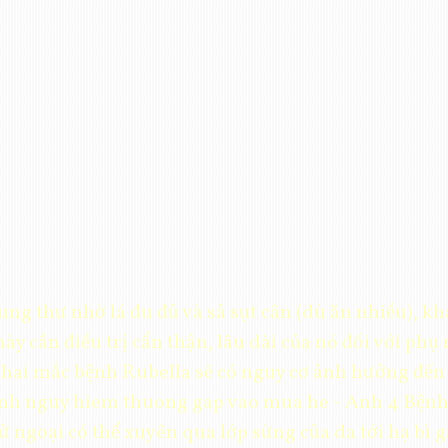
g thư nhờ lá đu đủ và sả sụt cân (dù ăn nhiều), khá
này cần điều trị cẩn thận, lâu dài của nó đối với phụ
thai mắc bệnh Rubella sẽ có nguy cơ ảnh hưởng đến
benh nguy hiem thuong gap vao mua he - Anh 4 Bệnh
 tử ngoại có thể xuyên qua lớp sừng của da tới hạ bì 