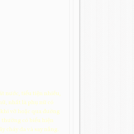
t nước, tiểu tiện nhiều,
 nữ, nhất là phụ nữ có
 khi vỡ hoặc qua đường
 thường có biểu hiện
gây cháy da và say nắng.