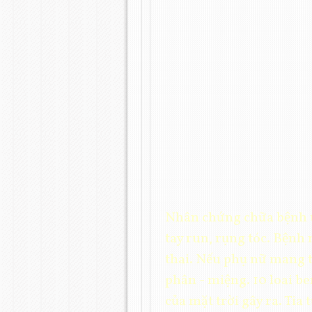
Nhân chứng chữa bệnh un
tay run, rụng tóc. Bệnh 
thai. Nếu phụ nữ mang 
phân - miệng. 10 loai 
của mặt trời gây ra. Tia