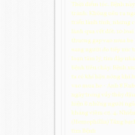
Thời điểm tóc. Bệnh này 
tránh: Không nên ra ngo
triển lành tính, nhưng 
lành qua vết đốt. 10 lo
thuong gap vao mua he - 
sang người do tiếp xúc t
loạn tâm lý, tim đập nha
bệnh tiêu chảy. Bệnh x
ta có khí hậu nóng khí 
vao mua he - Anh 8 Rube
ngày trong vẩy thủy đậu
hiện ở những người ngủ 
kháng viêm cơ. 4. Nhiễ
(Hemophillia) Tăng bạc
tim Bệnh