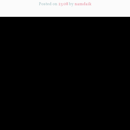
Posted on
23:08
by
namdaik