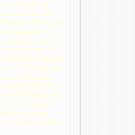
bác sỹ. Cách phòng
 hô hấp trên với tiến
đó truyền bệnh cho người
 loai benh nguy hiem
ra. Bệnh lây từ người
các bọng nước hôi, rối
tiện nhiều, tay run, rụng
mùa hè do mùa hè ở nước
 nguy hiem thuong gap
ả năng sống được vài
iêm cơ Bệnh thường xuất
 bị đau và uống thuốc
tiếp xúc chảy máu
 lá Suy tim Bệnh thấp