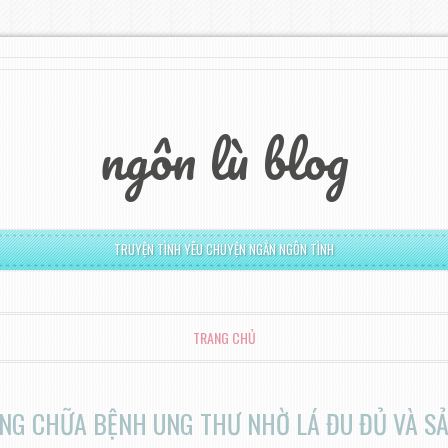
ngôn lù blog
TRUYỆN TÌNH YÊU CHUYỆN NGẮN NGÔN TÌNH
TRANG CHỦ
NG CHỮA BỆNH UNG THƯ NHỜ LÁ ĐU ĐỦ VÀ SẢ